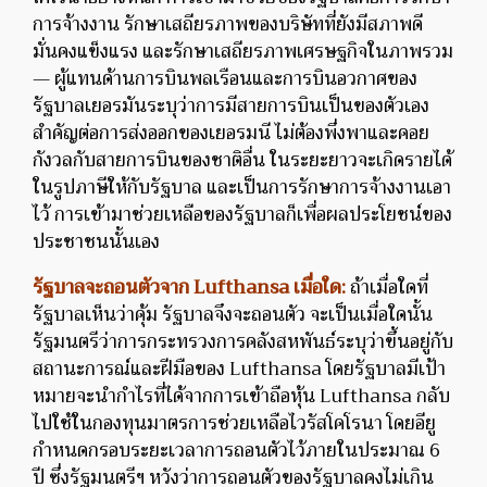
การจ้างงาน รักษาเสถียรภาพของบริษัทที่ยังมีสภาพดี
มั่นคงแข็งแรง และรักษาเสถียรภาพเศรษฐกิจในภาพรวม
— ผู้แทนด้านการบินพลเรือนและการบินอวกาศของ
รัฐบาลเยอรมันระบุว่าการมีสายการบินเป็นของตัวเอง
สำคัญต่อการส่งออกของเยอรมนี ไม่ต้องพึ่งพาและคอย
กังวลกับสายการบินของชาติอื่น ในระยะยาวจะเกิดรายได้
ในรูปภาษีให้กับรัฐบาล และเป็นการรักษาการจ้างงานเอา
ไว้ การเข้ามาช่วยเหลือของรัฐบาลก็เพื่อผลประโยชน์ของ
ประชาชนนั้นเอง
รัฐบาลจะถอนตัวจาก Lufthansa เมื่อใด:
ถ้าเมื่อใดที่
รัฐบาลเห็นว่าคุ้ม รัฐบาลจึงจะถอนตัว จะเป็นเมื่อใดนั้น
รัฐมนตรีว่าการกระทรวงการคลังสหพันธ์ระบุว่าขึ้นอยู่กับ
สถานะการณ์และฝีมือของ Lufthansa โดยรัฐบาลมีเป้า
หมายจะนำกำไรที่ได้จากการเข้าถือหุ้น Lufthansa กลับ
ไปใช้ในกองทุนมาตรการช่วยเหลือไวรัสโคโรนา โดยอียู
กำหนดกรอบระยะเวลาการถอนตัวไว้ภายในประมาณ 6
ปี ซึ่งรัฐมนตรีฯ หวังว่าการถอนตัวของรัฐบาลคงไม่เกิน